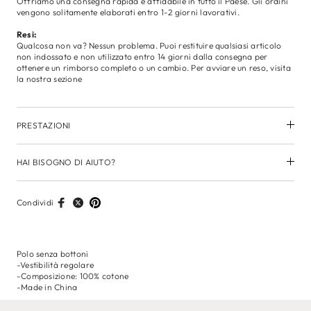
Offriamo una consegna rapida e affidabile in tutto il Paese. Gli ordini
vengono solitamente elaborati entro 1-2 giorni lavorativi.
Resi:
Qualcosa non va? Nessun problema. Puoi restituire qualsiasi articolo
non indossato e non utilizzato entro 14 giorni dalla consegna per
ottenere un rimborso completo o un cambio. Per avviare un reso, visita
la nostra sezione
PRESTAZIONI
HAI BISOGNO DI AIUTO?
Condividi
Polo senza bottoni
-Vestibilità regolare
-Composizione: 100% cotone
-Made in China